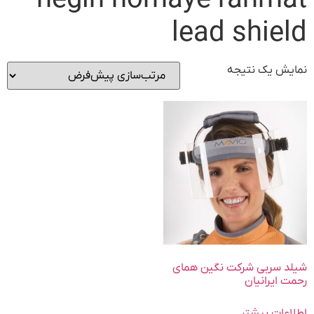
negin homaye rahmat
lead shield
نمایش یک نتیجه
شیلد سربی شرکت نگین همای
رحمت ایرانیان
اطلاعات بیشتر