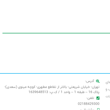
آدرس:
های
تهران- خیابان شریعتی- بالاتر از تقاطع مطهری- کوچه مینوی (سعدی)-
 و
پلاک 16 – طبقه 1 – واحد 1 / ک.پ: 1639648513
ات
تلفن:
02188429300
پشتیبانی: