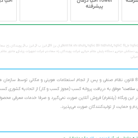
شرفته
Tower احیا درمان
احیا د
پیشرفته
,
,
,
,
,
,
,
jv hgfv
hgfvC f9
hgfvc B9 hldhvhd
dknh'hk vhi shuhj
ال برز B9
البرز ب 9
البرز ب9
پویندگان راح سعا
,
,
,
,
,
ی
دستکش جراحی
دستگاه پایش علائم حیاتی
شرکت پویندگان راه سعادت
شرکت تجهیزات پزشکی
مانتور علائم 
حیاتی
بر اساس آئین نامه ماده 87 قانون نظام صنفی و پس از انجام استعلامات هویتی و مکانی توسط سازمان 
ی سلامت
” موفق به دریافت پروانه کسب (مجوز کسب و کار) از اتحادیه کشوری کسب
 این وبگاه (پلتفرم) فروش آنلاین صورت نمی‌گیرد و صرفا خدمات معرفی محصول
م و حمایت از تولید‌کنندگان صورت می‌پذیرد.