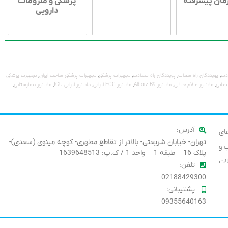
رمان پیشرفته
پزشکی و ملزومات
دارویی
,
,
,
,
,
دت
پویندگان راه سعات
پویندگان راه سعادت
تجهیزات پزشکی
تجهیزات پزشکی ساخت ایران
تجهیزت پزشکی
,
,
,
,
,
,
حیاتی
مانتیور علائم حیاتی
مانیتور Alborz B9
مانیتور ECG ایرانی
مانیتور ایرانی ICU
مانیتور بیمارستانی
آدرس:
های
تهران- خیابان شریعتی- بالاتر از تقاطع مطهری- کوچه مینوی (سعدی)-
 و
پلاک 16 – طبقه 1 – واحد 1 / ک.پ: 1639648513
ات
تلفن:
02188429300
پشتیبانی:
09355640163