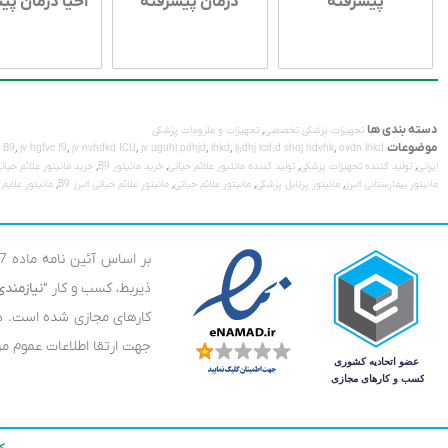
پیشرفته
درمان پیشرفته
احیا درمان پی
دسته بندی ها
,
تجهیزات پزشکی تخصصی
تجهیزات و ملزومات پزشکی
موضوعات
,
,
,
,
,
,
c B9
jv hgfvc f9
jv nvhdkd ICU
jv uguhl pdhjd
lhkd
lj;dhj lcd;d shoj hdvhk
ovdn lhkd
,
,
,
,
ایرانی
تولید کننده تجهیزات پزشکی
تولید کننده مانتیور علائم حیاتی
خرید مانیتور B9
خرید مانیتور علائم حیات
,
,
,
,
مانیتور بیمارستانی البرز
مانیتور پرتابل پزشکی
مانیتور علائم حیاتی
مانیتور علائم حیاتی البرز B9
مانیتور علایم 
ذیربط، کسب و کار “
نیازمند
کارهای مجازی شده است. در
جهت ارتقا اطلاعات عموم مرد