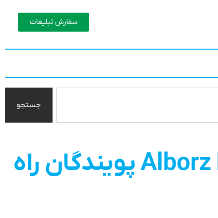
سفارش تبلیغات
جستجو
مانیتور (نمایشگر) علائم حیاتی البرز ب9 Alborz B9 پویندگان راه