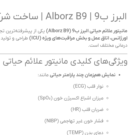
البرز ب9 | Alborz B9 | ساخت شرکت پویندگان راه سعادت (saadat)
مانیتور علائم حیاتی البرز ب9 (Alborz B9)
یکی از پیشرفته‌ترین ت
اورژانس، اتاق عمل و بخش مراقبت‌های ویژه (ICU)
طراحی و تولید ش
درمانی مختلف است.
ویژگی‌های کلیدی مانیتور علائم حیاتی البر
نمایش هم‌زمان چند پارامتر حیاتی
مانند:
نوار قلب (ECG)
میزان اشباع اکسیژن خون (SpO₂)
ضربان قلب (HR)
فشار خون غیر تهاجمی (NIBP)
دمای بدن (TEMP)