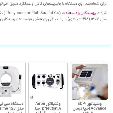
برای شماست. این دستگاه با قابلیت‌های کامل و عملکرد دقیق، می‌توان
شرکت
پویندگان راه سعادت
(t Co
سال ۱۳۷۷ (۱۹۹۸ میلادی) با پشتیبانی پژوهشی موسسه جویندگان راه سعادت فعالیت خود را آغاز کرده است
ونتیلاتور EDP-
ونتیلاتور Airon
دستگاه سی تی
Advance احیا درمان
pNeuton A احیا
مدل 128 